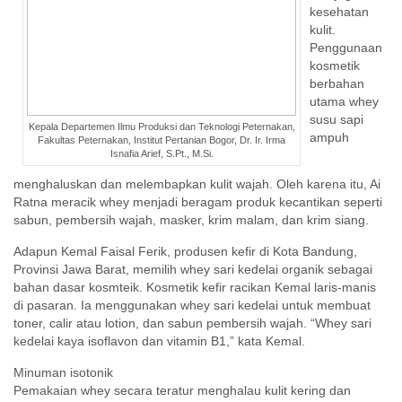
kesehatan
kulit.
Penggunaan
kosmetik
berbahan
utama whey
susu sapi
Kepala Departemen Ilmu Produksi dan Teknologi Peternakan,
ampuh
Fakultas Peternakan, Institut Pertanian Bogor, Dr. Ir. Irma
Isnafia Arief, S.Pt., M.Si.
menghaluskan dan melembapkan kulit wajah. Oleh karena itu, Ai
Ratna meracik whey menjadi beragam produk kecantikan seperti
sabun, pembersih wajah, masker, krim malam, dan krim siang.
Adapun Kemal Faisal Ferik, produsen kefir di Kota Bandung,
Provinsi Jawa Barat, memilih whey sari kedelai organik sebagai
bahan dasar kosmteik. Kosmetik kefir racikan Kemal laris-manis
di pasaran. Ia menggunakan whey sari kedelai untuk membuat
toner, calir atau lotion, dan sabun pembersih wajah. “Whey sari
kedelai kaya isoflavon dan vitamin B1,” kata Kemal.
Minuman isotonik
Pemakaian whey secara teratur menghalau kulit kering dan