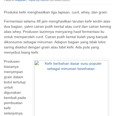
Filed in
Majalah
,
Topik
by
Admin
on 06/07/2017
Produksi kefir menghasilkan tiga lapisan, curd, whey, dan grain.
Fermentasi selama 48 jam menghasilkan larutan kefir terdiri atas
dua bagian, yakni cairan putih kental atau curd dan cairan bening
alias whey. Produsen lazimnya menyaring hasil fermentasi itu
untuk memperoleh curd. Cairan putih kental itulah yang banyak
dikonsumsi sebagai minuman. Adapun bagian yang tidak lolos
saring disebut dengan grain atau bibit kefir. Ada pula yang
menyebut biang kefir.
Produsen
biasanya
menyimpan
grain dalam
botol tertutup
untuk
digunakan
kembali pada
pembuatan
kefir
selanjutnya.