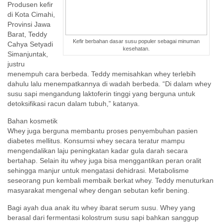
Produsen kefir
di Kota Cimahi,
Provinsi Jawa
Barat, Teddy
Kefir berbahan dasar susu populer sebagai minuman
Cahya Setyadi
kesehatan.
Simanjuntak,
justru
menempuh cara berbeda. Teddy memisahkan whey terlebih
dahulu lalu menempatkannya di wadah berbeda. “Di dalam whey
susu sapi mengandung laktoferin tinggi yang berguna untuk
detoksifikasi racun dalam tubuh,” katanya.
Bahan kosmetik
Whey juga berguna membantu proses penyembuhan pasien
diabetes mellitus. Konsumsi whey secara teratur mampu
mengendalikan laju peningkatan kadar gula darah secara
bertahap. Selain itu whey juga bisa menggantikan peran oralit
sehingga manjur untuk mengatasi dehidrasi. Metabolisme
seseorang pun kembali membaik berkat whey. Teddy menuturkan
masyarakat mengenal whey dengan sebutan kefir bening.
Bagi ayah dua anak itu whey ibarat serum susu. Whey yang
berasal dari fermentasi kolostrum susu sapi bahkan sanggup