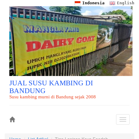
Indonesia
English
JUAL SUSU KAMBING DI
BANDUNG
Susu kambing murni di Bandung sejak 2008
Toggle
navigati