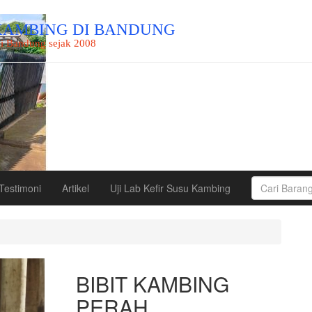
KAMBING DI BANDUNG
i Bandung sejak 2008
Testimoni
Artikel
Uji Lab Kefir Susu Kambing
BIBIT KAMBING
PERAH