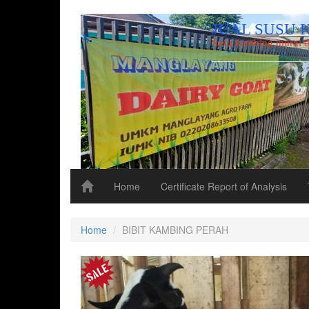
JUAL SUSU 
Susu kambing murni d
Home
Certificate Report of Analysis
Home
BIBIT KAMBING PERAH