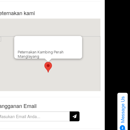
eternakan kami
Peternakan Kambing Perah
Manglayang
angganan Email