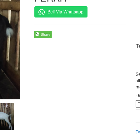
Beli Via Whatsapp
T
Se
al
- 
- 
- 
me
- 
- 
- 
- 
- 
- 
- 
- 
- 
- 
- 
- 
- 
- 
- 
- 
- 
- 
- 
- 
- 
- 
- 
- 
- 
- 
- 
- 
- 
- 
- 
- 
- 
- 
- 
- 
- 
- 
- 
- 
- 
- 
-
- 
- 
- 
- 
- 
- 
- 
- 
- 
- 
- 
- 
- 
- 
- 
- 
- 
- 
- 
- 
- 
- 
- 
- 
- 
- 
- 
- 
- 
- 
- 
- 
- 
- 
- 
- 
- 
- 
- 
- 
- 
- 
- 
- 
- 
- 
- 
- 
- 
- 
- 
- 
- 
- 
-
- 
- 
- 
- 
- 
- 
- 
- 
- 
- F
- 
- 
- 
- 
T