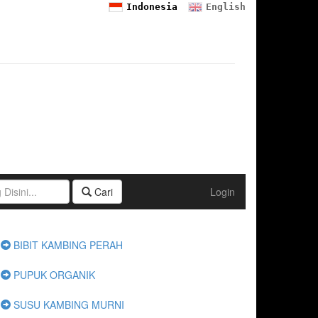
Indonesia
English
Cari
Login
BIBIT KAMBING PERAH
PUPUK ORGANIK
SUSU KAMBING MURNI