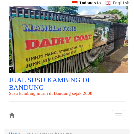
Indonesia
English
JUAL SUSU KAMBING DI
BANDUNG
Susu kambing murni di Bandung sejak 2008
Toggle
navigati